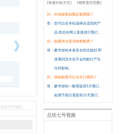
⌈快速付款方式⌋
⌈销售责任范围⌋
问：
外地游客如预定船票呢？
答：
您可以在本站选择合适您的产
品,然后在网上直接进行预订。
问：
如遇洪水是否销售船票？
答：
豪华游轮本身安全性比较好,即
向
使遇到洪水也不会到航行产生
前
浏
任何影响。
览
问：
游轮船票可以当天订票吗？
答：
豪华游轮一般需提前5天预订,
如遇节假日需提前15天预订。
总统七号游轮
总统七号视频