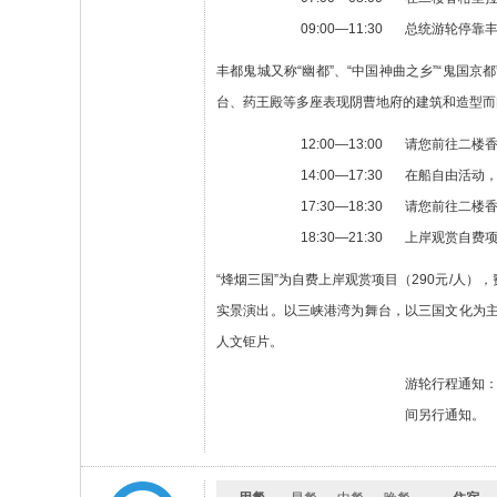
09:00—11:30
总统游轮停靠丰
丰都鬼城又称“幽都”、“中国神曲之乡”“鬼国
台、药王殿等多座表现阴曹地府的建筑和造型而
12:00—13:00
请您前往二楼
14:00—17:30
在船自由活动，
17:30—18:30
请您前往二楼
18:30—21:30
上岸观赏自费项
“烽烟三国”为自费上岸观赏项目（290元/人
实景演出。以三峡港湾为舞台，以三国文化为
人文钜片。
游轮行程通知：
间另行通知。