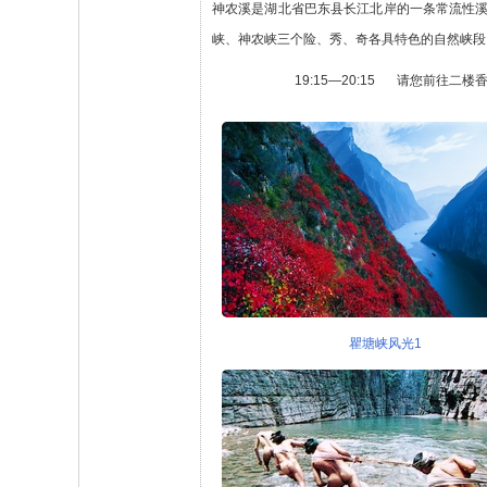
神农溪是湖北省巴东县长江北岸的一条常流性溪
峡、神农峡三个险、秀、奇各具特色的自然峡段
19:15—20:15
请您前往二楼
瞿塘峡风光1