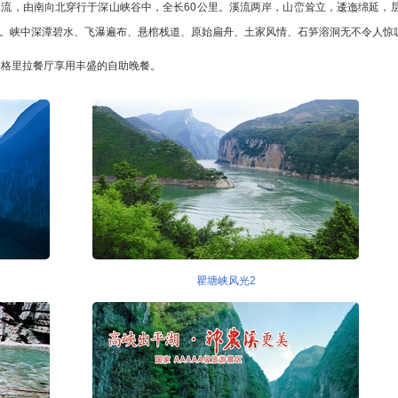
流，由南向北穿行于深山峡谷中，全长60公里。溪流两岸，山峦耸立，逶迤绵延，
。峡中深潭碧水、飞瀑遍布、悬棺栈道、原始扁舟、土家风情、石笋溶洞无不令人惊
香格里拉餐厅享用丰盛的自助晚餐。
瞿塘峡风光2