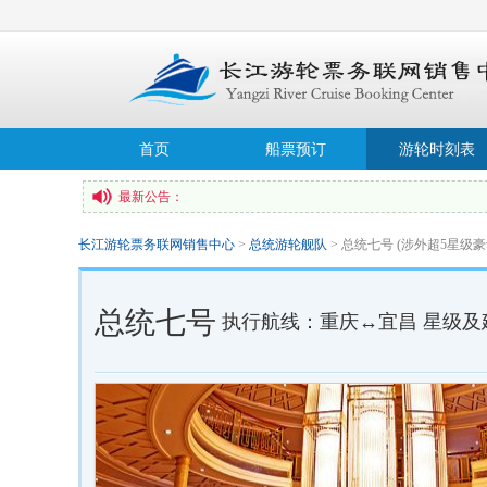
首页
船票预订
游轮时刻表
最新公告：
长江游轮票务联网销售中心
>
总统游轮舰队
> 总统七号 (涉外超5星级豪
总统七号
执行航线：重庆↔宜昌 星级及