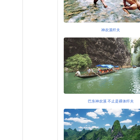
神农溪纤夫
巴东神农溪 不止是裸体纤夫