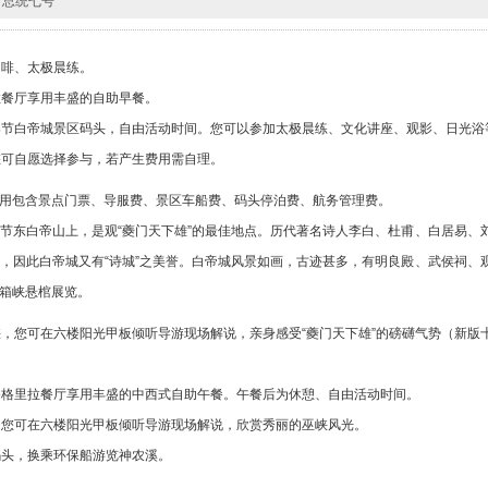
总统七号
咖啡、太极晨练。
拉餐厅享用丰盛的自助早餐。
奉节白帝城景区码头，自由活动时间。您可以参加太极晨练、文化讲座、观影、日光浴
您可自愿选择参与，若产生费用需自理。
此费用包含景点门票、导服费、景区车船费、码头停泊费、航务管理费。
节东白帝山上，是观“夔门天下雄”的最佳地点。历代著名诗人李白、杜甫、白居易、
，因此白帝城又有“诗城”之美誉。白帝城风景如画，古迹甚多，有明良殿、武侯祠、
箱峡悬棺展览。
，您可在六楼阳光甲板倾听导游现场解说，亲身感受“夔门天下雄”的磅礴气势（新版
香格里拉餐厅享用丰盛的中西式自助午餐。午餐后为休憩、自由活动时间。
，您可在六楼阳光甲板倾听导游现场解说，欣赏秀丽的巫峡风光。
码头，换乘环保船游览神农溪。