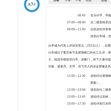
用餐
早餐
中餐
晚餐
住宿
3
第
天
06:45
音乐叫早，早
07:00—08:00
在二楼香格里
08:00—11:00
总统游轮停靠
游览白帝城，
白帝城为代售上岸游览景点（252元/人），
白帝城位于重庆奉节县瞿塘峡口的长江北岸，奉
大、陆游等都曾登白帝，游夔门，留下大量诗篇
刘备、诸葛亮、关羽、张飞等人的涂金塑像及风
11:00—11:30
游轮经过瞿塘峡
图案）。
12:00—13:00
请您前往二楼
13:00—13:45
游轮经过巫峡
15:00—17:30
游轮停靠巴东