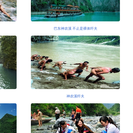
巴东神农溪 不止是裸体纤夫
神农溪纤夫