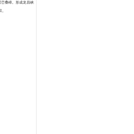
层峦叠嶂。形成龙昌峡、鹦鹉
叹。