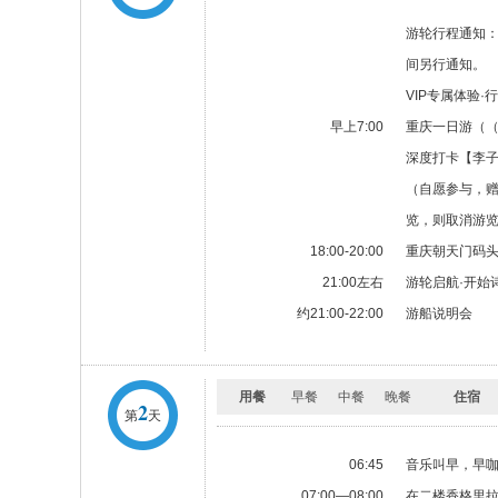
游轮行程通知：
间另行通知。
VIP专属体验·
早上7:00
重庆一日游（（
深度打卡【李子
（自愿参与，赠
览，则取消游
18:00-20:00
重庆朝天门码头
21:00左右
游轮启航·开始
约21:00-22:00
游船说明会
用餐
早餐
中餐
晚餐
住宿
2
第
天
06:45
音乐叫早，早
07:00—08:00
在二楼香格里