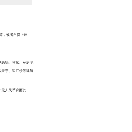
等，或者自费上岸
刘禹锡、苏轼、黄庭坚、范成
观景亭、望江楼等建筑，还有
十元人民币背面的