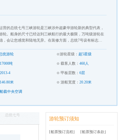
首航运营的总统七号三峡游轮是三峡涉外超豪华游轮新的典型代表，
游轮。船身的尺寸已经达到三峡航行的最大极限，万吨级游轮在
稳，会让您感觉和陆地无异。在装修方面，总统7号设有标志…
总统游轮
⊙游轮星级：
超5星级
17000吨
⊙ 载客人数：
460人
2013-4
⊙ 甲板层数：
6层
146.80米
⊙ 游船宽度：
20.20米
船载中央空调
总统七号
游轮预订须知
⌈船票预订流程⌋
⌈船票预订条款⌋