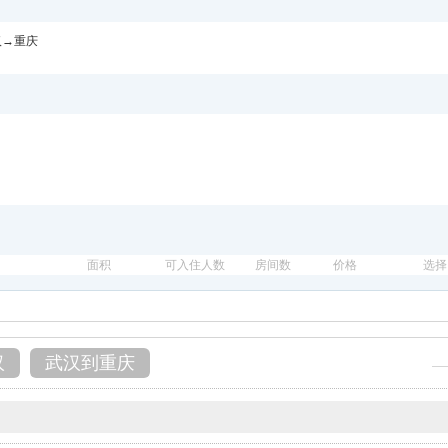
汉→重庆
面积
可入住人数
房间数
价格
选择
汉
武汉到重庆