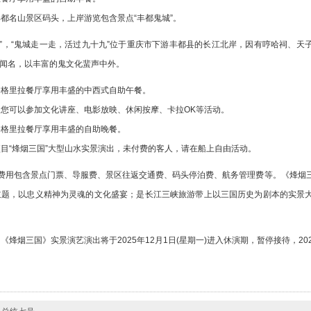
都名山景区码头，上岸游览包含景点“丰都鬼城”。
京都”，“鬼城走一走，活过九十九”位于重庆市下游丰都县的长江北岸，因有哼哈祠、
闻名，以丰富的鬼文化蜚声中外。
香格里拉餐厅享用丰盛的中西式自助午餐。
您可以参加文化讲座、电影放映、休闲按摩、卡拉OK等活动。
香格里拉餐厅享用丰盛的自助晚餐。
目“烽烟三国”大型山水实景演出，未付费的客人，请在船上自由活动。
），费用包含景点门票、导服费、景区往返交通费、码头停泊费、航务管理费等。《烽烟
主题，以忠义精神为灵魂的文化盛宴；是长江三峡旅游带上以三国历史为剧本的实景
《烽烟三国》实景演艺演出将于2025年12月1日(星期一)进入休演期，暂停接待，20