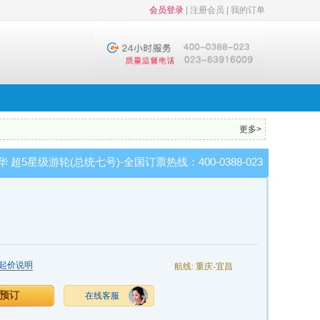
会员登录
|
注册会员
|
我的订单
更多>
 超5星级游轮(总统七号)-全国订票热线：400-0388-023
起价说明
航线: 重庆-宜昌
预订
在线客服