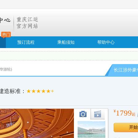
预订流程
乘船须知
帮助中心
华游轮)
长江涉外豪华
建造标准：
★★★★★+
1799
¥
起
图片
视频
开始