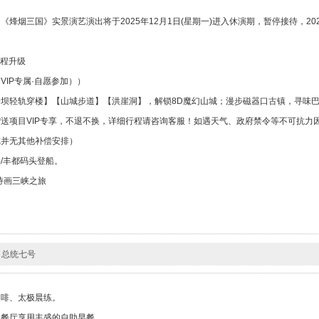
《烽烟三国》实景演艺演出将于2025年12月1日(星期一)进入休演期，暂停接待，20
行程升级
VIP专属·自愿参加））
坝轻轨穿楼】【山城步道】【洪崖洞】，解锁8D魔幻山城；漫步磁器口古镇，寻味
送项目VIP专享，不退不换，详细行程请咨询客服！如遇天气、政府禁令等不可抗力
览并无其他补偿安排）
/丰都码头登船。
诗画三峡之旅
总统七号
咖啡、太极晨练。
拉餐厅享用丰盛的自助早餐。