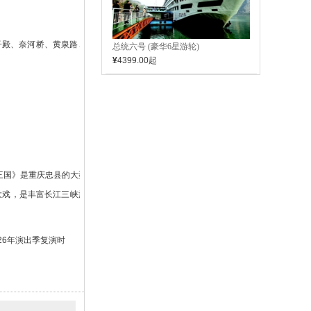
天子殿、奈河桥、黄泉路、望乡
总统六号 (豪华6星游轮)
¥
4399.00
起
三国》是重庆忠县的大型山水
大戏，是丰富长江三峡旅游的
26年演出季复演时