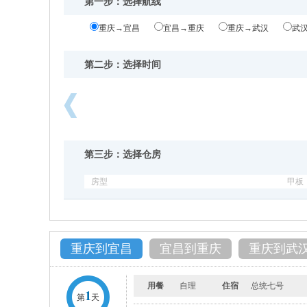
第一步：选择航线
重庆→宜昌
宜昌→重庆
重庆→武汉
武
第二步：选择时间
向
后
浏
第三步：选择仓房
览
房型
甲板
重庆到宜昌
宜昌到重庆
重庆到武
用餐
自理
住宿
总统七号
1
第
天