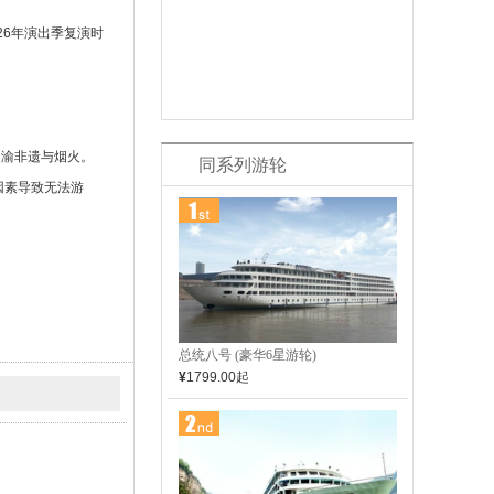
26年演出季复演时
巴渝非遗与烟火。
同系列游轮
因素导致无法游
总统八号 (豪华6星游轮)
¥
1799.00
起