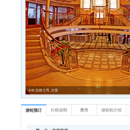
5/46 总统七号_双层餐厅
行程说明
费用
游轮轮介绍
游轮预订