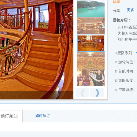
优惠
更多
分享：
游轮介绍：
2013年
为超万吨级
航行时更平
⊙舰队系列：
⊙ 游轮吨位：
⊙ 首航时间：
⊙ 游船长度：
⊙ 空调系统：
向后浏
向前浏
览
览
预订须知
如何预订